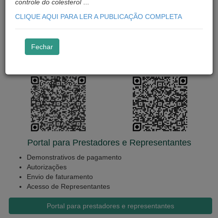
controle do colesterol
...
Guia rápido de acesso ao App
CLIQUE AQUI PARA LER A PUBLICAÇÃO COMPLETA
Guia rápido de acesso ao novo Portal
Baixe nosso App
Fechar
Google Play Store:
Apple App Store:
Portal para Prestadores e Representantes
Demonstrativos de pagamento
Autorizações
Envio de faturamento
Acesso de Representantes
Portal para prestadores e representantes