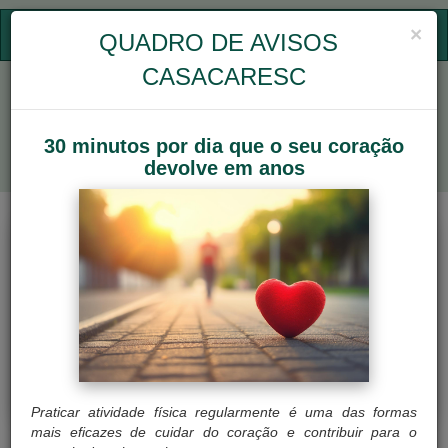
×
CASACARESC
QUADRO DE AVISOS
Toggl
naviga
CASACARESC
30 minutos por dia que o seu coração
devolve em anos
Portal do Beneficiário
ACESSE O NOVO PORTAL
Praticar atividade física regularmente é uma das formas
mais eficazes de cuidar do coração e contribuir para o